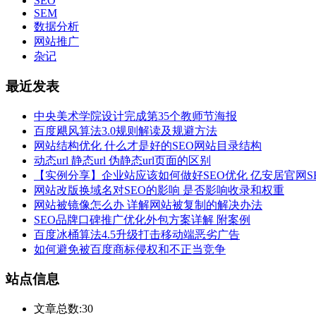
SEO
SEM
数据分析
网站推广
杂记
最近发表
中央美术学院设计完成第35个教师节海报
百度飓风算法3.0规则解读及规避方法
网站结构优化 什么才是好的SEO网站目录结构
动态url 静态url 伪静态url页面的区别
【实例分享】企业站应该如何做好SEO优化 亿安居官网S
网站改版换域名对SEO的影响 是否影响收录和权重
网站被镜像怎么办 详解网站被复制的解决办法
SEO品牌口碑推广优化外包方案详解 附案例
百度冰桶算法4.5升级打击移动端恶劣广告
如何避免被百度商标侵权和不正当竞争
站点信息
文章总数:30