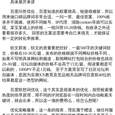
具体展开来讲
百度问答优化，百度知道的权重很高，链接很难留，所以
用来做口碑品牌词非常合适。一问一答、最佳答案、100%收
录并不困难。使用不同账号、IP代理、清除cookies等就可以实
现。某宝某戒上的价格，一组问答10-20块钱。包收录之外还
要看留存多久。 回答的文案还需要考自己来填充，才能保证
有一定的转化率效果。
软文群发，软文的质量要把控好，一篇500字的关键词软
文，价格在10-30元/篇，发布的价格根据不同网站价格不同，
如果不写明具体网站和频道，新闻网站打包组合的价格也就在
20-30/篇，论坛自媒体的价格不会高于15元/篇。阅读量都是可
以刷的，1000PV不足1元钱。 至于方案里至写了社区论坛和
自媒体，是因为实测XX教育及竞品相关品牌词百度前40位的
结果都是这一类型的网站。
百度联想词优化，这个其实是很基本的优化，按照检索量
热度的排序原理，用不同的IP浏览器在一段时间内自动检索关
键词，就会出来，所以这一项的费用么，你怎么想呢?
优化策略服务，这一条的报表，理应属于赠送，做任何服