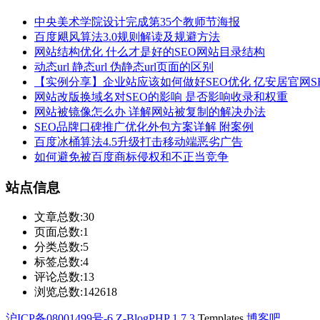
中央美术学院设计完成第35个教师节海报
百度飓风算法3.0规则解读及规避方法
网站结构优化 什么才是好的SEO网站目录结构
动态url 静态url 伪静态url页面的区别
【实例分享】企业站应该如何做好SEO优化 亿安居官网S
网站改版换域名对SEO的影响 是否影响收录和权重
网站被镜像怎么办 详解网站被复制的解决办法
SEO品牌口碑推广优化外包方案详解 附案例
百度冰桶算法4.5升级打击移动端恶劣广告
如何避免被百度商标侵权和不正当竞争
站点信息
文章总数:30
页面总数:1
分类总数:5
标签总数:4
评论总数:13
浏览总数:142618
沪ICP备08001499号-6
Z-BlogPHP 1.7.3
Templates
博客吧